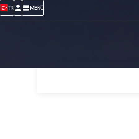
TR
MENÜ