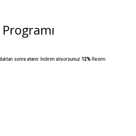
 Programı
tan sonra atanır. İndirim alıyorsunuz
12%
Resmi
ndirim alıyorsunuz
15%
Resmi web sitesinde
im alıyorsunuz
17%
Resmi web sitesinde bulunan tüm
nız için sanal bir kart alın!
an hesabınıza giriş yaptığınızdan emin olun.