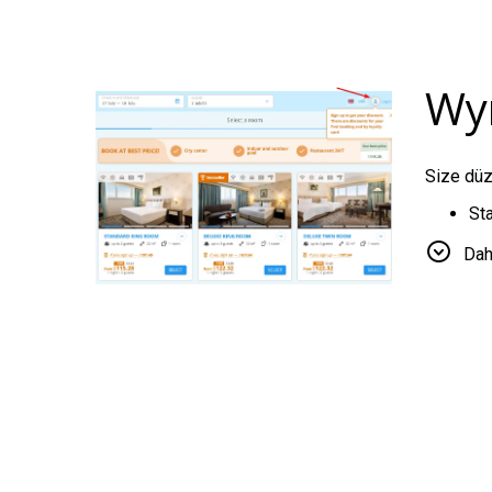
Wy
Size düze
St
web
Dah
St
bul
St
tar
Rezervasy
Kart numa
Geceleri