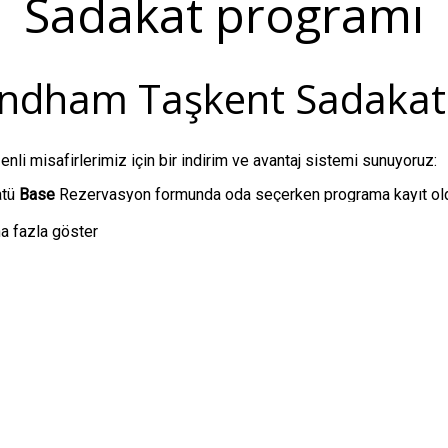
Sadakat programı
ndham Taşkent Sadakat
nli misafirlerimiz için bir indirim ve avantaj sistemi sunuyoruz:
atü
Base
Rezervasyon formunda oda seçerken programa kayıt olduk
 sitesinde bulunan tüm tarifeler için.
a fazla göster
atü
Silver
15 gecelik konaklama birikiminden sonra tahsis edilir. İ
unan tüm tarifeler için.
atü
Gold
20 gecelik ikamet birikiminden sonra tahsis edilir. İndir
ifeler için.
on formuna basit bir kayıt yaptırın ve indirimli ilk rezervasyonları
rasını hatırlamak gerekli değildir. Telefon numaranıza bağlı.
n birikmesi için rezervasyon yapmadan önce rezervasyon formund