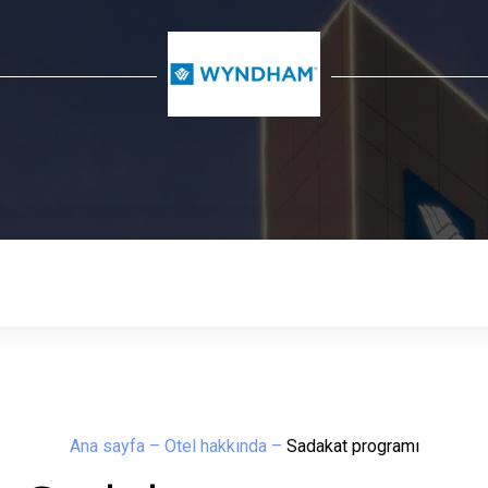
Ana sayfa
–
Otel hakkında
–
Sadakat programı