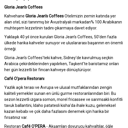
Gloria Jean's Coffees
Kahvehane
Gloria Jean's Coffees
Otelimizin zemin katında yer
alan otel, sizi tanınmış bir Avustralyalı markadan% 100 Arabikanın
muhteşem lezzetinin tadını çıkarmaya davet ediyor.
Yaklaşık 40 yıl önce kurulan Gloria Jean's Coffees, 50'den fazla
ülkede harika kahveler sunuyor ve uluslararası başarının en önemli
örneği.
Gloria Jean's Coffees'teki kahve, Sidney'de kavrulmuş seçkin
Arabica çekirdeklerinden yapılırken, Taşkent'te baristamız onları
her gün lezzetli bir fincan kahveye dönüştürüyor.
Café O'pera Restoranı
Yazlık açık terası ve Avrupa ve ulusal mutfaklarından zengin
kaliteli yemekler sunan en ünlü gurme restoranlarından biri. Bu
sezon lezzetli ızgara somon, morel fricassee ve sarımsaklı konfitli
tavuk ballantini, Idaho patatesli kisha'da ihale kuzu, geleneksel
kazan kebabı ve çok daha fazlasını denemek için harika bir
fırsatınız var.
Restoran
Café O'PERA
- Akşamları doyurucu kahvaltılar, öğle