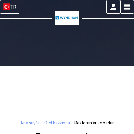
TR
Ana sayfa
–
Otel hakkında
–
Restoranlar ve barlar