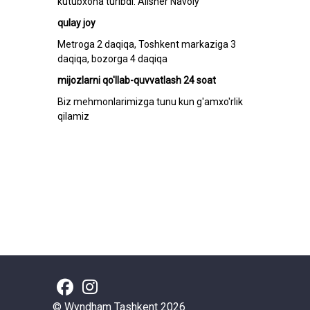
kutubxona turibdi. Alisher Navoiy
qulay joy
Metroga 2 daqiqa, Toshkent markaziga 3
daqiqa, bozorga 4 daqiqa
mijozlarni qo'llab-quvvatlash 24 soat
Biz mehmonlarimizga tunu kun g'amxo'rlik
qilamiz
© Wyndham Tashkent 2026