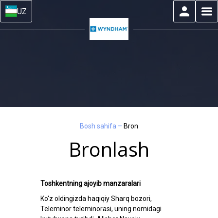
UZ
Bosh sahifa
–
Bron
Bronlash
Toshkentning ajoyib manzaralari
Ko'z oldingizda haqiqiy Sharq bozori,
Teleminor teleminorasi, uning nomidagi